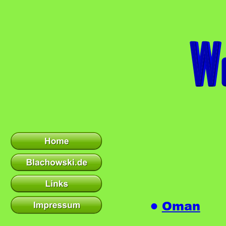
Oman
•